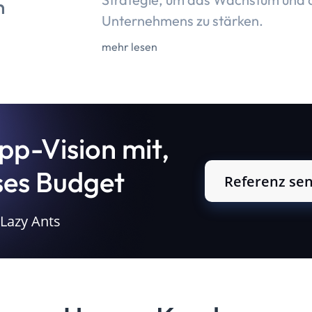
n
Unternehmens zu stärken.
mehr lesen
App-Vision mit,
ises Budget
Referenz se
 Lazy Ants