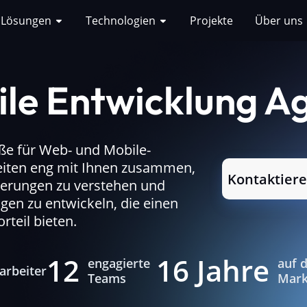
Lösungen
Technologien
Projekte
Über uns
le Entwicklung A
öße für Web- und Mobile-
beiten eng mit Ihnen zusammen,
Kontaktiere
derungen zu verstehen und
gen zu entwickeln, die einen
teil bieten.
12
16 Jahre
engagierte
auf 
arbeiter
Teams
Mark