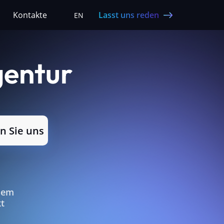
Lasst uns reden
Kontakte
EN
gentur
n Sie uns
dem
t