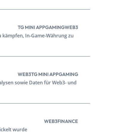
TG MINI APP
GAMING
WEB3
r zu kämpfen, In-Game-Währung zu
WEB3
TG MINI APP
GAMING
nalysen sowie Daten für Web3- und
WEB3
FINANCE
ickelt wurde