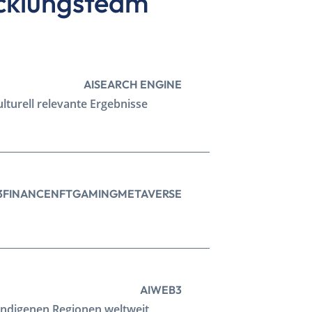
icklungsteam
AI
SEARCH ENGINE
lturell relevante Ergebnisse
3
FINANCE
NFT
GAMING
METAVERSE
AI
WEB3
indigenen Regionen weltweit