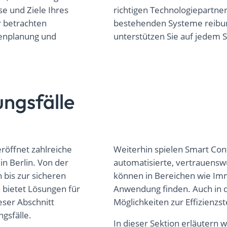
se und Ziele Ihres
richtigen Technologiepartner
r betrachten
bestehenden Systeme reibung
cenplanung und
unterstützen Sie auf jedem Sc
ngsfälle
eröffnet zahlreiche
Weiterhin spielen Smart Cont
 Berlin. Von der
automatisierte, vertrauensw
 bis zur sicheren
können in Bereichen wie Im
bietet Lösungen für
Anwendung finden. Auch in d
eser Abschnitt
Möglichkeiten zur Effizienzs
gsfälle.
In dieser Sektion erläutern w